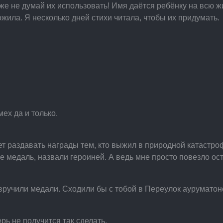
е не думай их использовать! Имя даётся ребёнку на всю жи
ожила. Я несколько дней стихи читала, чтобы их придумать.
мех да и только.
ет раздавать награды тем, кто выжил в природной катастроф
е медаль, назвали героиней. А ведь мне просто повезло ос
 вручили медали. Сходили бы с тобой в Переулок аурумато
рь не получится так сделать.