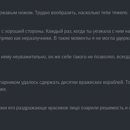
 ржавым ножом. Трудно вообразить, насколько тебе тяжело.
 с хорошей стороны. Каждый раз, когда ты уезжала с ним н
 прямо как неразлучники. В такие моменты я не могла удерж
 нему неуважительно, он же себе такого не позволял, всегд
апарником удалось сдержать десятки вражеских кораблей. То
 же.
изни его раздражающе красивое лицо озарили решимость и 