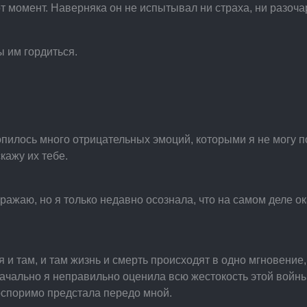
от момент. Наверняка он не испытывал ни страха, ни разоча
ы им гордиться.
опилось много отрицательных эмоций, которыми я не могу п
кажу их тебе.
бражаю, но я только недавно осознала, что на самом деле о
я и там, и там жизнь и смерть происходят в одно мгновение
ачально я неправильно оценила всю жестокость этой войны.
еоспоримо предстала передо мной.