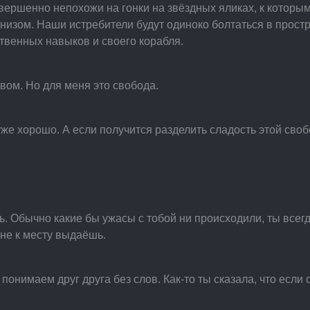
ершенно непохожи на гонки на звёздных яликах, к которым м
низом. Наши истребители будут одиноко болтаться в простра
твенных навыков и своего корабля.
ом. Но для меня это свобода.
уже хорошо. А если получится разделить сладость этой своб
ть. Обычно какие бы ужасы с тобой ни происходили, ты всег
 не к месту выдаёшь.
понимаем друг друга без слов. Как-то ты сказала, что если 