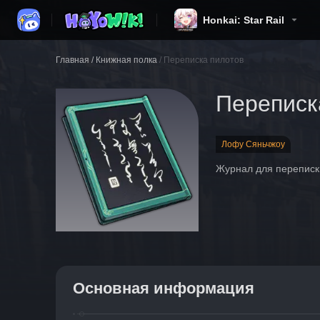
Honkai: Star Rail
Главная
/
Книжная полка
/
Переписка пилотов
Переписк
Лофу Сяньчжоу
Журнал для переписк
Основная информация