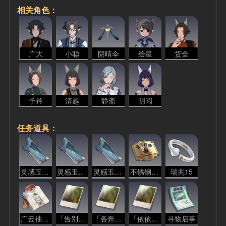
相关角色：
广大
小聪
阴晴伞
绘星
货全
予衿
清越
静斋
明阅
任务道具：
灵感玉兆·格律
灵感玉兆·婉约
灵感玉兆·边塞
不锈钢牌匾
瑞兆15
广云袖限定竖领短袄
「告别家人的远行者」
「各奔东西的友人」
「依依不舍的恋人」
寻物启事