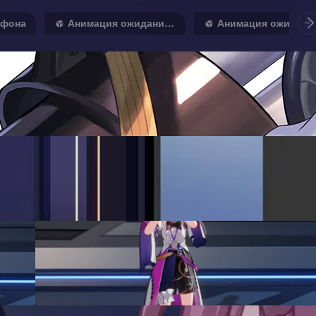
ефона
Анимация ожидания 1
Аним