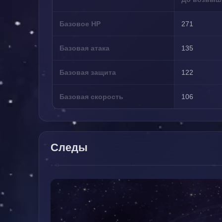
Базовое HP
271
Базовая атака
135
Базовая защита
122
Базовая скорость
106
Следы