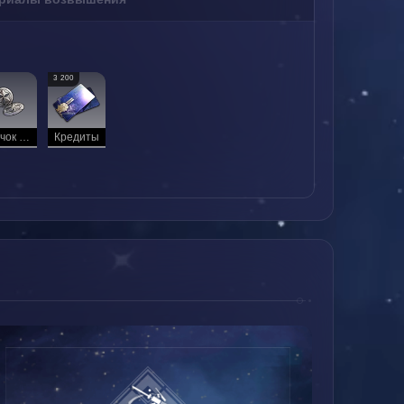
3 200
Значок Среброгривых Стражей
Кредиты