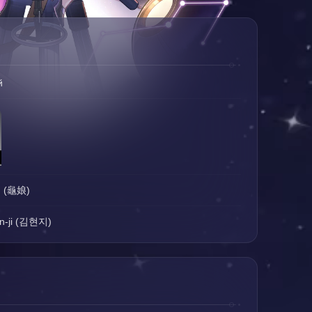
й
g (龜娘)
n-ji (김현지)