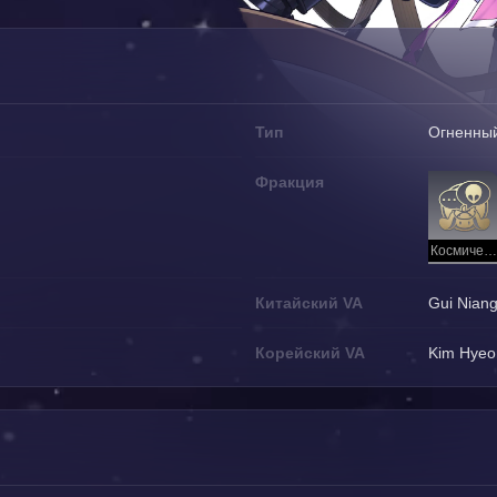
Тип
Огненны
Фракция
Космическая станция «Герта» (локация)
Китайский VA
Gui Nian
Корейский VA
Kim Hyeo