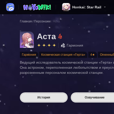
Honkai: Star Rail
Главная
/
Персонажи
/
Аста
Аста
Гармония
Гармония
Космическая станция «Герта»
4★
Огненны
Ведущий исследователь космической станции «Герта» и
Она астроном, переполненная любопытством и преусп
разрозненным персоналом космической станции.
История
Озвучивание