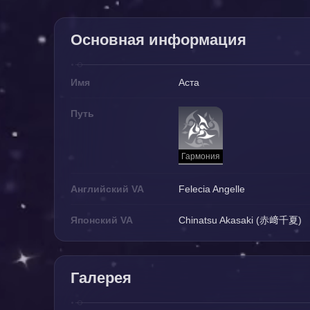
Основная информация
Имя
Аста
Путь
Гармония
Английский VA
Felecia Angelle
Японский VA
Chinatsu Akasaki (赤﨑千夏)
Галерея