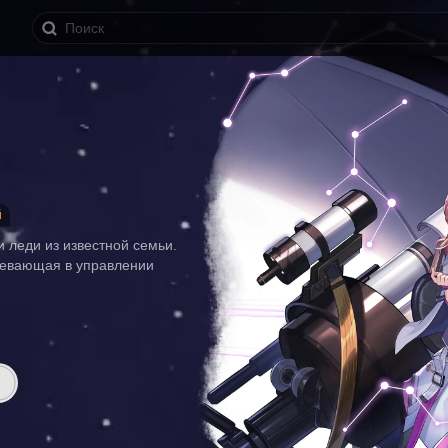
й
 леди из известной семьи.
евающая в управлении 