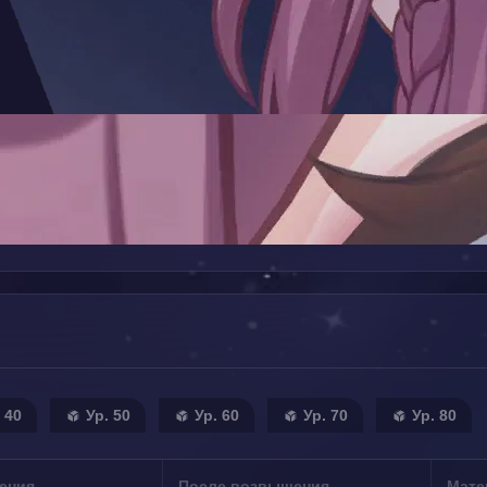
 40
Ур. 50
Ур. 60
Ур. 70
Ур. 80
ения
После возвышения
Мате