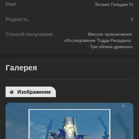
Имя
Эстамп Гильдии IV
Редкость
3
Способ получения
Миссия приключения 
«Исследование Тодда Риордана: 
Три облика дракона»
Галерея
Изображение