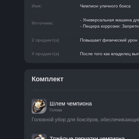
Имя:
Чемпион уличного бокса
- Универсальная машина для
Источник:
- Пещера коррозии: Запрет
2 предмет(а)
Повышает физический урон 
4 предмет(а)
После того как владелец вы
Комплект
Шлем чемпиона
Голова
Головной убор для боксёров, обеспечивающий
Тяжёлые перчатки чемпиона