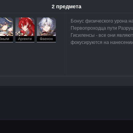
2 предмета
Бонус физического урона н
Первопроходца пути Разруш
Гисиленсы - все они являю
ньли
Аргенти
Фаенон
фокусируются на нанесении