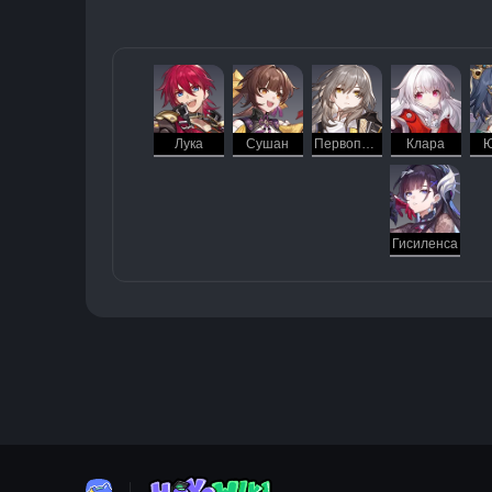
Лука
Сушан
Первопроходец (Разрушение)
Клара
Ю
Гисиленса