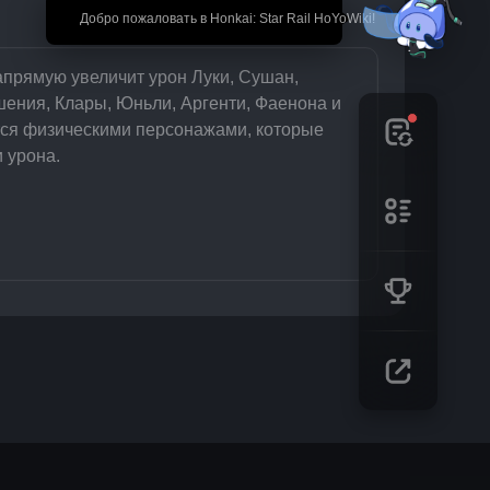
🎉 Добро пожаловать в Honkai: Star Rail HoYoWiki!
апрямую увеличит урон Луки, Сушан, 
ения, Клары, Юньли, Аргенти, Фаенона и 
тся физическими персонажами, которые 
 урона.