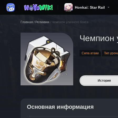
Honkai: Star Rail
Главная
/
Реликвии
/
Чемпион уличного бокса
Чемпион 
Сила атаки
Тип урон
История
Основная информация