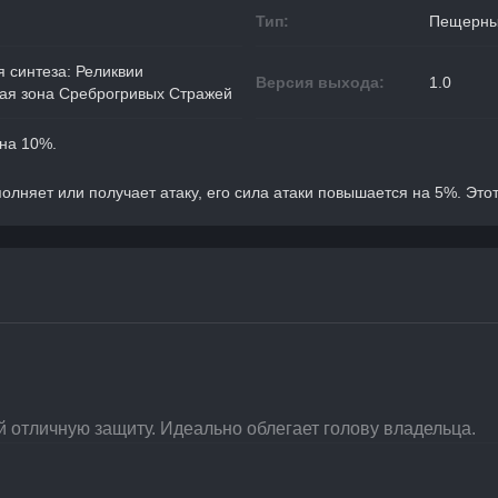
Тип:
Пещерны
 синтеза: Реликвии
Версия выхода:
1.0
ная зона Среброгривых Стражей
на 10%.
полняет или получает атаку, его сила атаки повышается на 5%. Это
 отличную защиту. Идеально облегает голову владельца.