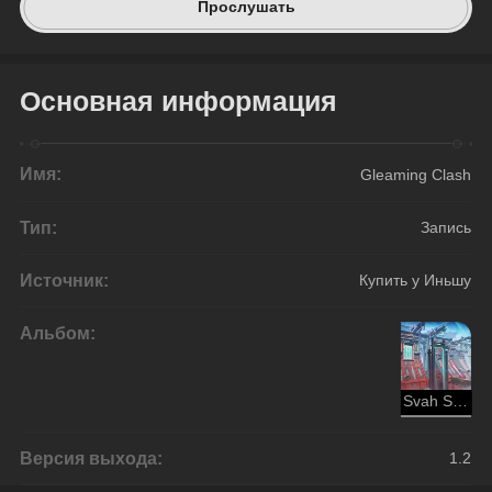
Прослушать
Основная информация
Имя:
Gleaming Clash
Тип:
Запись
Источник:
Купить у Иньшу
Альбом:
Svah Sanishyu
Версия выхода:
1.2