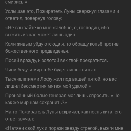
смирись!»
Услышав это, Пожиратель Луны сверкнул глазами и 
ответил, повернув голову:
«Не взывайте ко мне жалобно, о, господин, ибо 
выжить из нас может лишь один.
Коли живым уйду отсюда я, то обращу копьё против 
божественного предвиденья.
Посей вражду, и золотой век твой прекратится.
Чини беду, и мир тебе будет лишь сниться.
Тысячелетиями Лофу жил под вашей пятой, но вас 
лишил бессмертия мятеж мой удалой!»
Пронзённый болью генерал мог лишь спросить: «Но 
как же мир нам сохранить?»
На то Пожиратель Луны вскричал, как песнь кита, его 
ответ звучал:
«Натяни свой лук и порази звезду стрелой, выжги мне 