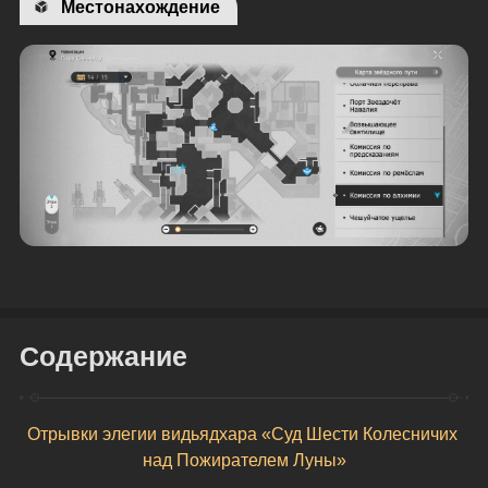
Местонахождение
Содержание
Отрывки элегии видьядхара «Суд Шести Колесничих 
над Пожирателем Луны»