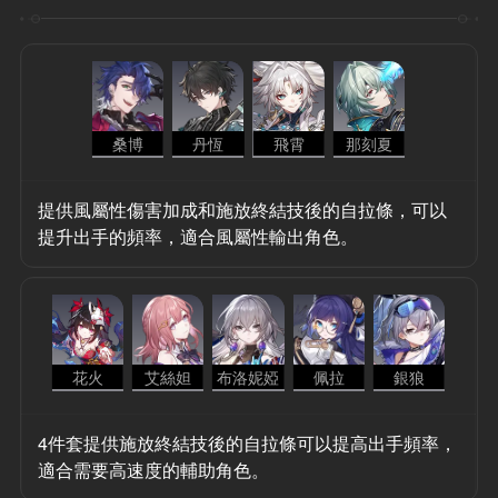
桑博
丹恆
飛霄
那刻夏
提供風屬性傷害加成和施放終結技後的自拉條，可以
提升出手的頻率，適合風屬性輸出角色。
花火
艾絲妲
布洛妮婭
佩拉
銀狼
4件套提供施放終結技後的自拉條可以提高出手頻率，
適合需要高速度的輔助角色。