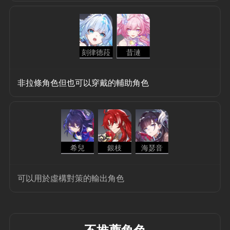
刻律德菈
昔漣
非拉條角色但也可以穿戴的輔助角色
希兒
銀枝
海瑟音
可以用於虛構對策的輸出角色
不推薦角色