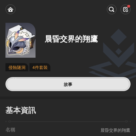
晨昏交界的翔鷹
侵蝕隧洞
4件套裝
故事
基本資訊
名稱
晨昏交界的翔鷹