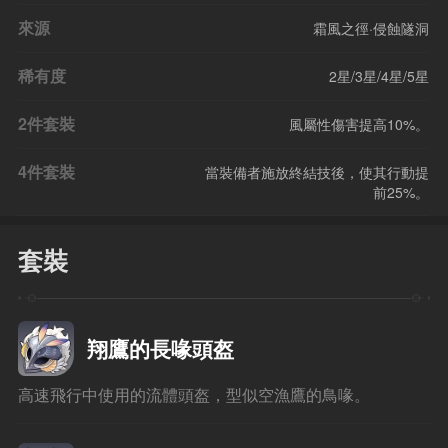
來源
霜風之徑·侵蝕隧洞
稀有度
2星/3星/4星/5星
2件套裝
風屬性傷害提高10%。
4件套裝
當裝備者施放終結技後，使其行動提
前25%。
套裝
翔鷹的長喙頭盔
高速飛行中使用的流體頭盔，型似空漁鷹的鳥喙。