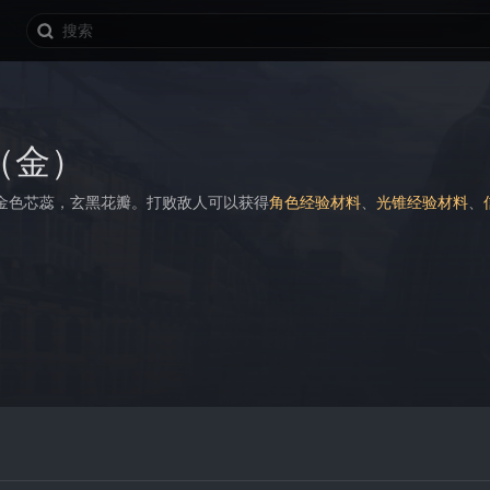
（金）
金色芯蕊，玄黑花瓣。打败敌人可以获得
角色经验材料
、
光锥经验材料
、