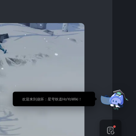
🎉 欢迎来到崩坏：星穹铁道HoYoWiki！