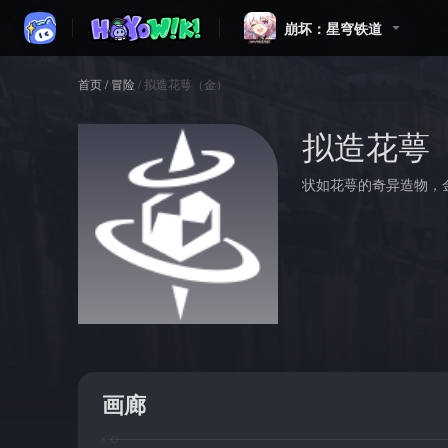
崩坏：星穹铁道
首页
/
冒险
/
拟造花萼（金）
拟造花萼
状如花萼的奇异造物，
画廊