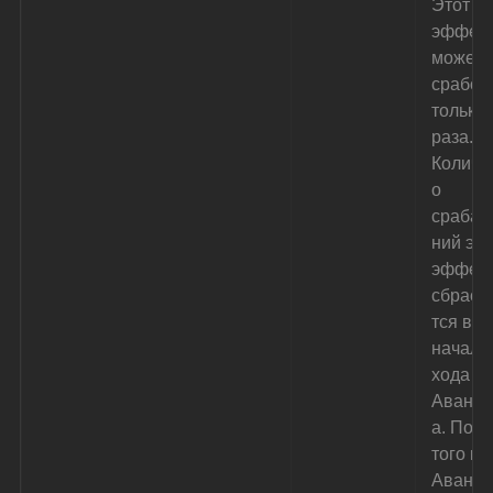
Этот 
эффект
может 
сработа
только 
раза. 
Количе
о 
срабат
ний это
эффект
сбрасы
тся в 
начале
хода 
Авант
а. Посл
того как
Авант