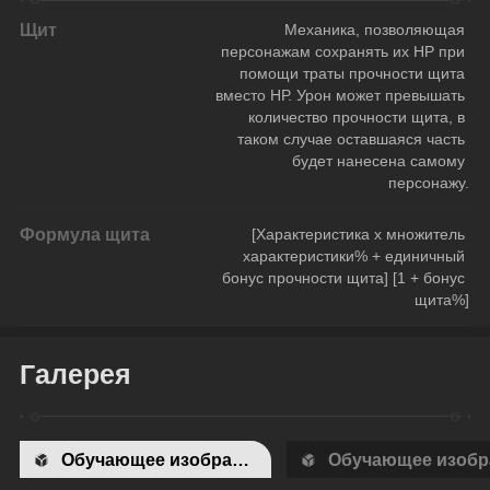
Щит
Механика, позволяющая 
персонажам сохранять их НР при 
помощи траты прочности щита 
вместо НР. Урон может превышать 
количество прочности щита, в 
таком случае оставшаяся часть 
будет нанесена самому 
персонажу.
Формула щита
[Характеристика х множитель 
характеристики% + единичный 
бонус прочности щита] [1 + бонус 
щита%]
Галерея
Обучающее изображение 1
Обучающее изобр