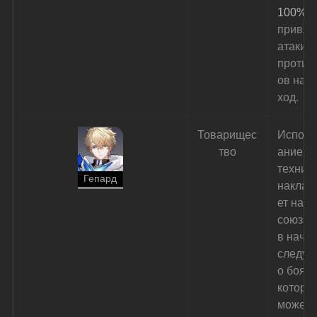
100% 
привле
атаки 
против
ов на 
1
ход
.
Товарищес
Исполь
тво
ание 
техники
Гепард
наклад
ет на в
союзни
в начал
следую
о боя Щ
которы
может 