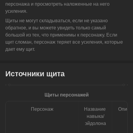
персонажа и просмотреть наложенные на него 
усиления.
Щиты не могут складываться, если не указано 
обратное, и вы можете увидеть только самый 
большой из тех, что применимы к персонажу. Если 
щит сломан, персонаж теряет все усиления, которые 
дает ему щит.
Источники щита
Щиты персонажей
Персонаж
Название 
Описа
навыка/
эйдолона