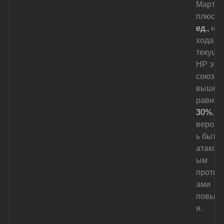
Март 7 
плюс 
1
ед.,
 на 
хода. Е
текуще
HP этог
союзни
выше и
равно 
30%
, е
вероят
ь быть 
атаков
ым 
против
ами 
повыш
я.