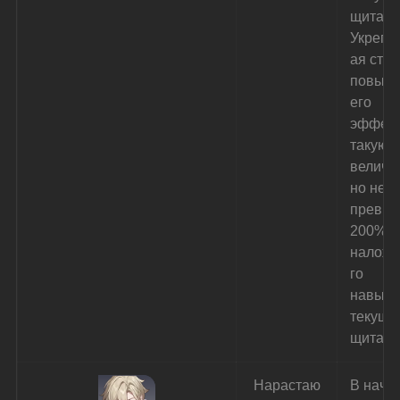
щита 
Укрепл
ая став
повыша
его 
эффект
такую ж
величин
но не 
превыш
200% о
наложе
го 
навыко
текуще
щита.
Нарастаю
В нача