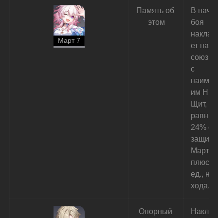
Память об 
В нача
этом
боя 
наклад
Март 7
ет на 
союзни
с 
наиме
им НР 
Щит, 
равный
24% от
защиты
Март 7 
плюс 3
ед., на 
хода.
Опорный 
Накла