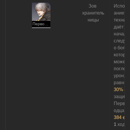
Зов 
Исполь
хранитель
ание 
ницы
техники
Первопроходец (Сохранение)
даёт в 
начале
следую
о боя 
Щ
которы
может 
поглоти
урон, 
равный
30%
 от
защиты
Первоп
одца п
384 ед
.
1 
ход
.