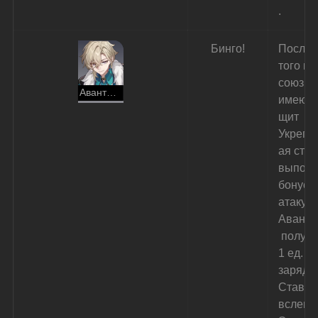
.
Бинго!
После 
того как
союзник
Авантюрин
имеющ
щит 
Укрепл
ая став
выполн
бонус-
атаку, 
Авант
 получа
1 ед. 
заряда
Ставка
вслепу