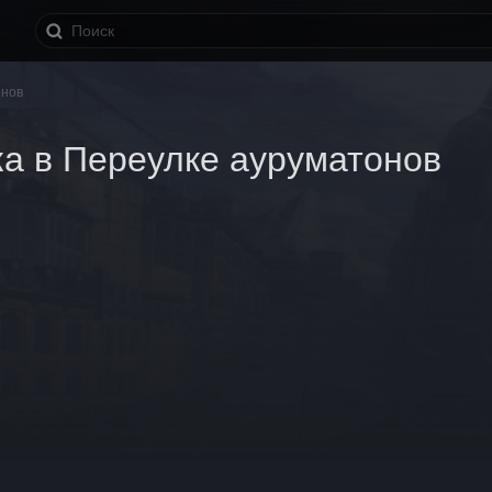
онов
а в Переулке ауруматонов