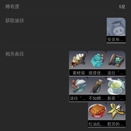
稀有度
5星
获取途径
安灵布奠，天清路远
相关条目
素鲤扇
接渡使印鉴
送往「不夜侯」的小盒
送往「尚滋味」的庖刀
不知赠予何人的弓
新茶「遏云歌」
红油乱斩牛杂
慰灵的纸鸢