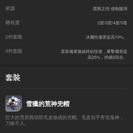
來源
霜風之徑·侵蝕隧洞
稀有度
2星/3星/4星/5星
2件套裝
冰屬性傷害提高10%。
4件套裝
當裝備者施放終結技後，暴擊傷害提
高25%，持續2回合。
套裝
雪獵的荒神兜帽
巨大的雪原熊頭部毛皮做成的兜帽。毛皮似乎寄宿鬼神，
刀槍不入。