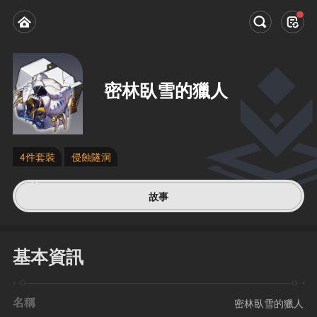
密林臥雪的獵人
4件套裝
侵蝕隧洞
故事
基本資訊
名稱
密林臥雪的獵人