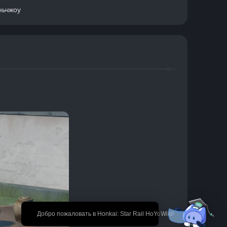
ньчжоу
🎉 Добро пожаловать в Honkai: Star Rail HoYoWiki!