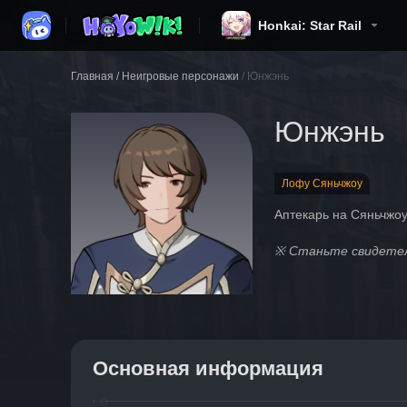
Honkai: Star Rail
Главная
/
Неигровые персонажи
/
Юнжэнь
Юнжэнь
Лофу Сяньчжоу
Аптекарь на Сяньчжоу
※ Станьте свидетел
Основная информация