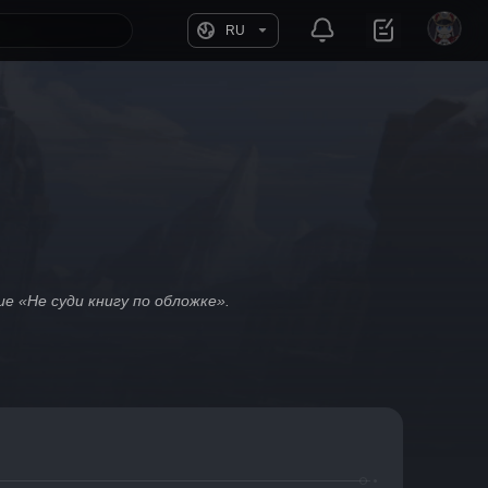
RU
 «Не суди книгу по обложке».