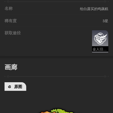
名称
给白露买的鸣藕糕
稀有度
3星
获取途径
金人旧巷市廛喧
画廊
原图