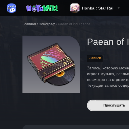
Honkai: Star Rail
Главная
/
Фонограф
/
Paean of Indulgence
Paean of 
Записи
Запись, которую можн
играет музыка, всплы
несмотря на стремит
Текущая запись содер
Прослушать