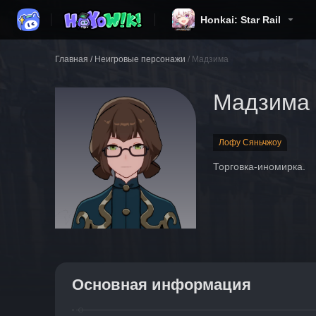
Honkai: Star Rail
Главная
/
Неигровые персонажи
/
Мадзима
Мадзима
Лофу Сяньчжоу
Торговка-иномирка.
Основная информация