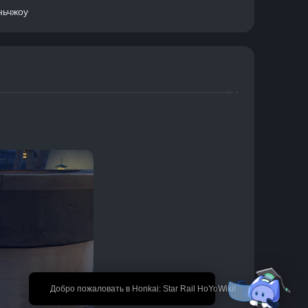
ньчжоу
🎉 Добро пожаловать в Honkai: Star Rail HoYoWiki!