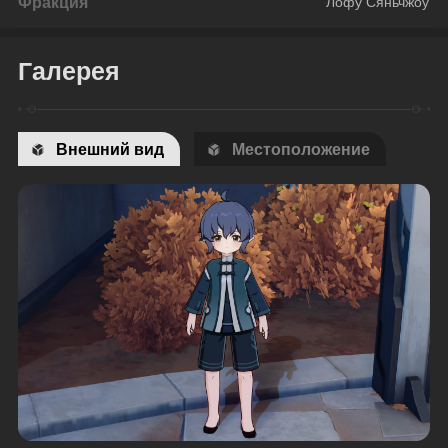
Фракция
Лофу Сяньчжоу
Галерея
Внешний вид
Местоположение