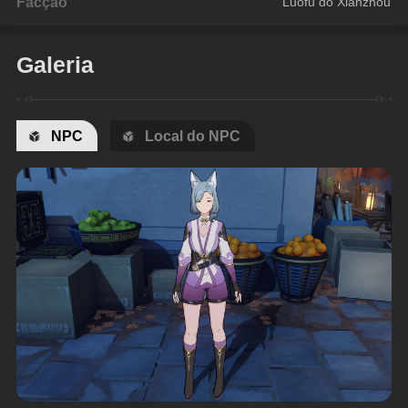
Facção
Luofu do Xianzhou
Galeria
NPC
Local do NPC