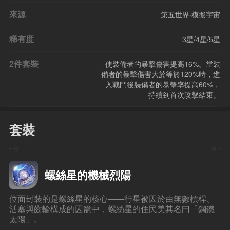
來源
第五世界·模擬宇宙
稀有度
3星/4星/5星
2件套裝
使裝備者的暴擊傷害提高16%。當裝
備者的暴擊傷害大於等於120%時，進
入戰鬥後裝備者的暴擊率提高60%，
持續到首次攻擊結束。
套裝
螺絲星的機械烈陽
位面封裝的是螺絲星的核心——行星被囚於由無數槓桿、
活塞與齒輪構成的囚籠中，螺絲星的住民美其名曰「鋼鐵
太陽」。