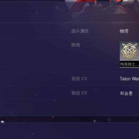
战斗属性
物理
阵营
纯美骑士团 - 纯美
英语 CV
Talon Wa
韩语 CV
최승훈