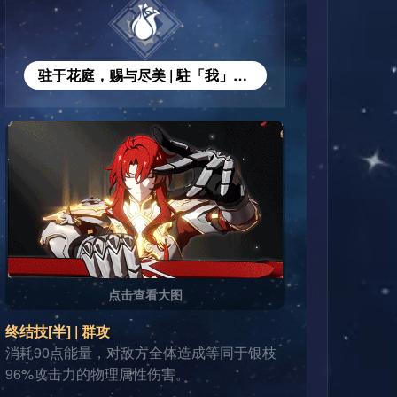
驻于花庭，赐与尽美 | 駐「我」華庭，授予至勳
点击查看大图
终结技[半] | 群攻
消耗90点能量，对敌方全体造成等同于银枝
96%攻击力的物理属性伤害。