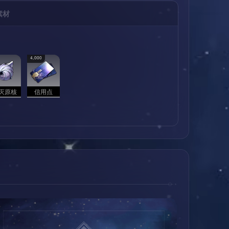
素材
4,000
灭原核
信用点