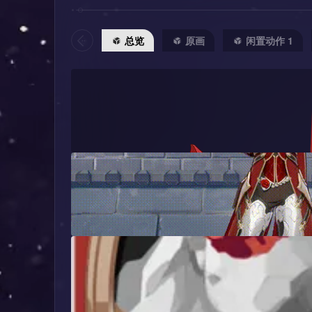
总览
原画
闲置动作 1