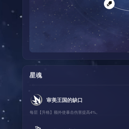
星魂
审美王国的缺口
每层【升格】额外使暴击伤害提高4%。