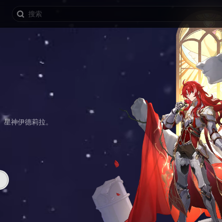
」星神伊德莉拉。
。