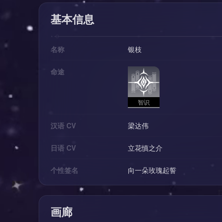
基本信息
名称
银枝
命途
智识
汉语 CV
梁达伟
日语 CV
立花慎之介
个性签名
向一朵玫瑰起誓
画廊