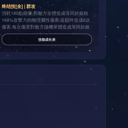
终结技[全] | 群攻
消耗180點能量,對敵方全體造成等同於銀枝
168%攻擊力的物理屬性傷害,並額外造成6次
傷害,每次傷害對敵方膸機單體造成等同於銀
枝57%攻擊力的物理屬性傷害。
技能成长表