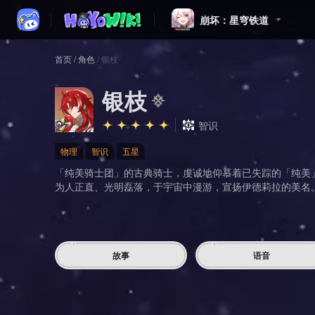
崩坏：星穹铁道
首页
/
角色
/
银枝
银枝
智识
物理
智识
五星
「纯美骑士团」的古典骑士，虔诚地仰慕着已失踪的「纯美
为人正直、光明磊落，于宇宙中漫游，宣扬伊德莉拉的美名
故事
语音