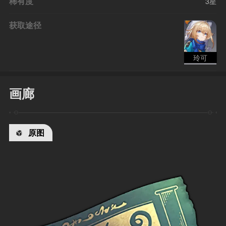
稀有度
3星
获取途径
玲可
画廊
原图