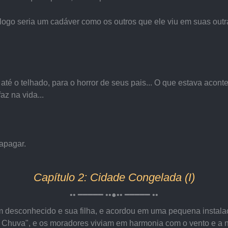
logo seria um cadáver como os outros que ele viu em suas outra
até o telhado, para o horror de seus pais... O que estava acon
z na vida...
apagar.
Capítulo 2: Cidade Congelada (I)
•• ━━━━━ ••●•• ━━━━━ ••
 desconhecido e sua filha, e acordou em uma pequena instala
de Chuva", e os moradores viviam em harmonia com o vento e a 