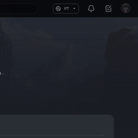
PT
...