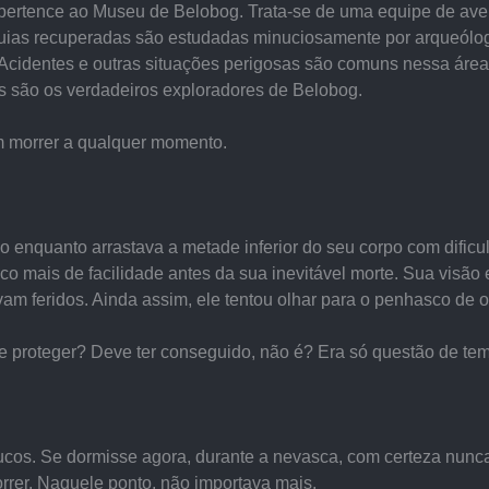
pertence ao Museu de Belobog. Trata-se de uma equipe de avent
uias recuperadas são estudadas minuciosamente por arqueólogos
 Acidentes e outras situações perigosas são comuns nessa área 
 são os verdadeiros exploradores de Belobog.
m morrer a qualquer momento.
enquanto arrastava a metade inferior do seu corpo com dificul
o mais de facilidade antes da sua inevitável morte. Sua visão
am feridos. Ainda assim, ele tentou olhar para o penhasco de 
roteger? Deve ter conseguido, não é? Era só questão de tempo 
oucos. Se dormisse agora, durante a nevasca, com certeza nun
rrer. Naquele ponto, não importava mais.