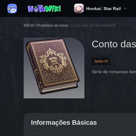
Honkai: Star Rail
INÍCIO
/
Prateleira de livros
/
Conto das Terras Invernais
Conto das
Jarilo-VI
Série de romances fant
Informações Básicas