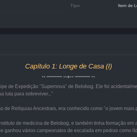
Tipo
Item de L
Capítulo 1: Longe de Casa (I)
•• ━━━━━ ••●•• ━━━━━ ••
ipe de Expedição "Supernova" de Belobog. Ele foi acidentalme
luta para sobreviver..."
 de Relíquias Ancestrais, era conhecido como "o jovem mais p
stituto de medicina de Belobog, e também tinha formação em ar
ele ganhou vários campeonatos de escalada em pedras como líde