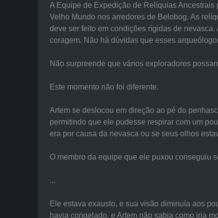
A Equipe de Expedição de Relíquias Ancestrais 
Velho Mundo nos arredores de Belobog. As relíq
deve ser feito em condições rígidas de nevasca.
coragem. Não há dúvidas que esses arqueólogos
Não surpreende que vários exploradores possa
Este momento não foi diferente.
Artem se deslocou em direção ao pé do penhasco 
permitindo que ele pudesse respirar com um pouc
era por causa da nevasca ou se seus olhos estav
O membro da equipe que ele puxou conseguiu se p
...
Ele estava exausto, e sua visão diminuía aos p
havia congelado, e Artem não sabia como iria mo