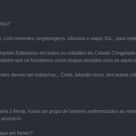
inha?"
com correntes, engrenagens, válvulas e vapor. Dá... para inje
 injetam Edelweiss em todos os cidadãos da Cidade Congelada a
aram que os forasteiros usam roupas pesadas para se aquecer.
entes devem ser estranhas... Certo, falando nisso, tem outras 
reira à frente, havia um grupo de homens uniformizados ao red
acioná-lo.
aqui em frente?"