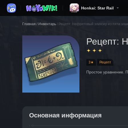
Honkai: Star Rail
Главная
/
Инвентарь
/
Рецепт: Нефритовый эликсир из пяти зла
Рецепт: 
3★
Рецепт
Простое уравнение. П
Основная информация