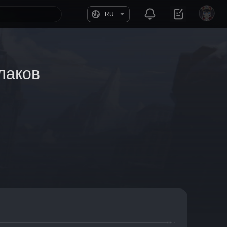
RU
лаков