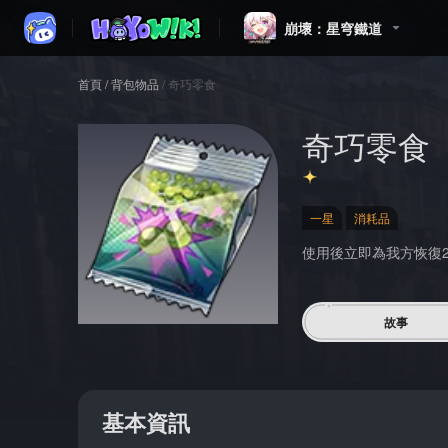
崩壞：星穹鐵道
首頁
/
背包物品
/
奇巧零食
奇巧零食
一星
消耗品
使用後立即為我方恢復
故事
基本資訊