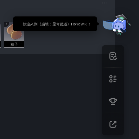
🎉 歡迎來到《崩壞：星穹鐵道》HoYoWiki！
1
種子