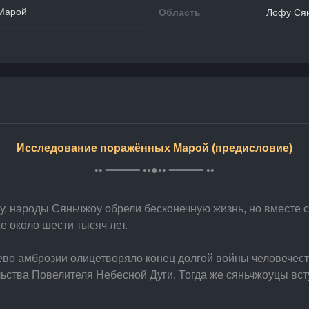
Марой
Область
Лофу Ся
Исследование поражённых Марой (предисловие)
•• ━━━━━ ••●•• ━━━━━ ••
у, народы Сяньчжоу обрели бесконечную жизнь, но вместе 
е около шести тысяч лет.
о амброзии олицетворяло конец долгой войны человечеств
ства Повелителя Небесной Дуги. Тогда же сяньчжоуцы вст