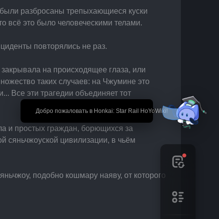
а были разбросаны трепыхающиеся куски 
-то всё это было человеческими телами.
нциденты повторялись не раз.
закрывала на происходящее глаза, или 
ножество таких случаев: на Чжумине это 
.. Все эти трагедии объединяет тот 
🎉 Добро пожаловать в Honkai: Star Rail HoYoWiki!
ла и простых граждан, борющихся за 
й сяньчжоуской цивилизации, в чьём 
ньчжоу, подобно кошмару наяву, от которого 