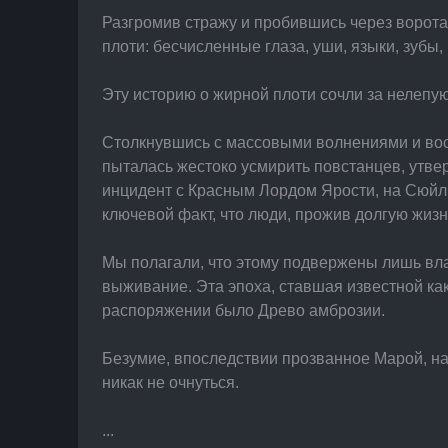
Разгромив стражу и пробившись через ворота
плоти: бесчисленные глаза, уши, языки, зубы,
Эту историю о жирной плоти сочли за нелепую
Столкнувшись с массовыми волнениями и вос
пыталась жестоко усмирить повстанцев, утве
инцидент с Красным Лордом Ярости, на Сюйлин
ключевой факт, что люди, прожив долгую жизн
Мы полагали, что этому подвержены лишь вла
выживание. Эта эпоха, ставшая известной ка
распоряжении было Древо амброзии.
Безумие, впоследствии прозванное Марой, на
никак не очнуться.
...