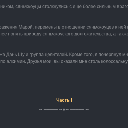
ником, сяньчжоуцы столкнулись с ещё более сильным врагом.
оражения Марой, перемены в отношении сяньчжоуцев к ней 
чнее понять природу сяньчжоуского долгожительства, а так
ожа Дань Шу и группа целителей. Кроме того, я почерпнул 
о алхимии. Друзья мои, вы оказали мне столь колоссальну
Часть I
•• ━━━━━ ••●•• ━━━━━ ••