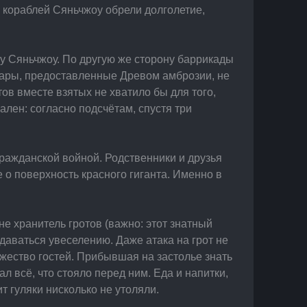
и кораблей Сяньчжоу обрели долголетие, 
ту Сяньчжоу. По другую же сторону баррикады 
дары, предоставленные Древом амброзии, не 
ов вместе взятых не хватило бы для того, 
лен: согласно подсчётам, спустя три 
ражданской войной. Родственники и друзья 
 о поверхность красного гиганта. Именно в 
 хранитель гротов (важно: этот знатный 
даваться увеселению. Даже атака на грот не 
жество гостей. Прибывшая на застолье знать 
 всё, что стояло перед ним. Еда и напитки, 
т гуляки нисколько не утоляли.