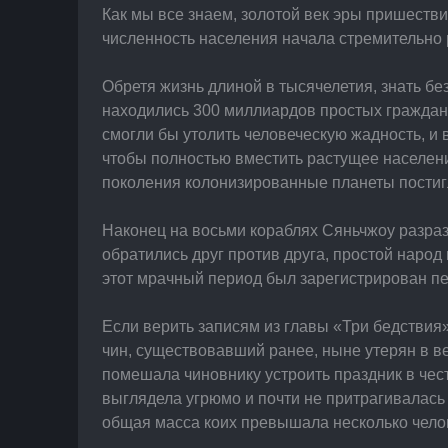
Как мы все знаем, золотой век эры пришестви
численность населения начала стремительно 
Обретя жизнь длиной в тысячелетия, знать бе
находились 300 миллиардов простых граждан,
смогли бы утолить человеческую жадность, и 
чтобы полностью вместить растущее население
поколения колонизированные планеты постигла
Наконец на восьми кораблях Сяньчжоу разраз
обратились друг против друга, простой народ
этот мрачный период был зарегистрирован п
Если верить записям из главы «Три бедствия
чин, существовавший ранее, ныне утерян в ве
помешала чиновнику устроить праздник в чест
выглядела угрюмо и почти не притрагивалась 
общая масса коих превышала несколько челове