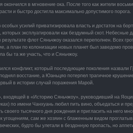
я окончился в мгновение ока. После того как жители восьм
расти и быстро достигла максимально допустимого порога.
з особых усилий приватизировала власть и достаток на бор
 которых эксплуатировали как бездумный скот. Небесные 
в результате флот Сяньчжоу оказался переполнен. Всех грот
, а план по колонизации новых планет был заведомо прова
 бы та же участь, что и Сяньчжоу.
ился конфликт, который последующие поколения назвали Г
 поднял восстание, а Юаньцяо потерпел трагичное крушение
ервый в истории случай поражения Марой.
», входящей в «Историю Сяньчжоу», руководивший на Яоцине
ках) по имени Чанхуань любил пить вино, объедаться и пре
ь своего тысячного дня рождения и пригласить на него мно
к угощениям, сам же хозяин с блаженным видом проглатывал
ческих, будто бы улетали в бездонную пропасть, но аппети