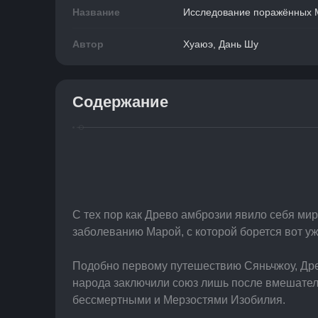
Название
Исследование поражённых 
Автор
Хуаюэ, Дань Шу
Содержание
С тех пор как Древо амброзии явило себя мир
заболеванию Марой, с которой борется вот уж
Подобно первому путешествию Сяньчжоу, Древ
народа заключили союз лишь после вмешатель
бессмертными и Мерзостями Изобилия.