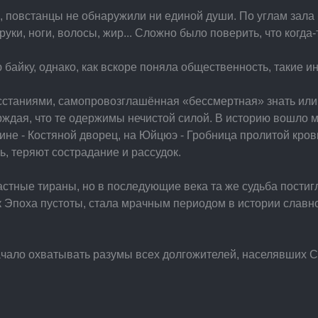
, повстанцы не обнаружили ни единой души. По углам зал
 руки, ноги, волосы, жир... Сложно было поверить, что когда
 байку, однако, как вскоре поняла общественность, такие и
станиями, самопровозглашённая «бессмертная» знать или 
рждая, что те одержимы нечистой силой. В историю вошло м
е - Костяной дворец, на Юйцюэ - Гробница пролитой крови.
ь, теряют сострадание и рассудок.
стные тираны, но в последующие века та же судьба постиг
к Эпоха пустоты, стала мрачным периодом в истории славно
чало охватывать разумы всех долгожителей, населявших Ся