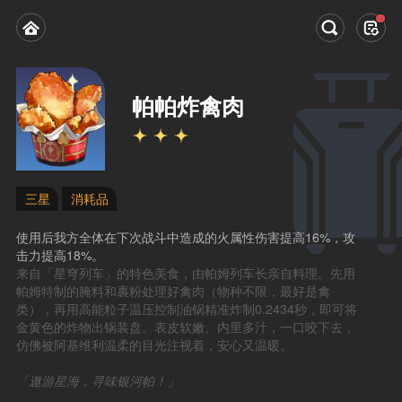
帕帕炸禽肉
三星
消耗品
使用后我方全体在下次战斗中造成的火属性伤害提高16%，攻
击力提高18%。
来自「星穹列车」的特色美食，由帕姆列车长亲自料理。先用
帕姆特制的腌料和裹粉处理好禽肉（物种不限，最好是禽
类），再用高能粒子温压控制油锅精准炸制0.2434秒，即可将
金黄色的炸物出锅装盘。表皮软嫩、内里多汁，一口咬下去，
仿佛被阿基维利温柔的目光注视着，安心又温暖。
「遨游星海，寻味银河帕！」