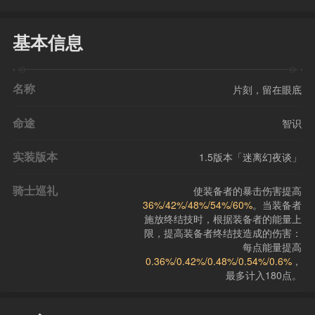
基本信息
名称
片刻，留在眼底
命途
智识
实装版本
1.5版本「迷离幻夜谈」
骑士巡礼
使装备者的暴击伤害提高
36%/42%/48%/54%/60%
。当装备者
施放终结技时，根据装备者的能量上
限，提高装备者终结技造成的伤害：
每点能量提高
0.36%/0.42%/0.48%/0.54%/0.6%
，
最多计入180点。