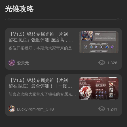
光锥攻略
【V1.5】银枝专属光锥「片刻，
留在眼底」强度评测|强度高，泛
用性也不错哦~
各位开拓者好，本期为大家带来的是银枝的专属光锥「片刻，留在眼底」的强度评价~光锥分析基础属性依旧遵循智识光锥特色的中生命值、高攻击力、低防御力特点。常驻36%暴伤提升，数值在五星光锥中是最高档（如：此身为剑20%暴伤提升）。额外效果：当装备者释放终结技时，根据装备者的能量上限，最多提高装备者终结技64.8%的伤害。这个数值给得相当高，简单粗暴的直接增伤，与高能量消耗的智识属性角色十分契合。对银枝的
爱景元
1,328
【V1.5】银枝专属光锥【片刻，
留在眼底】最全评测！丨一图流
丨以纯美之名，感受来自纯美骑
前言这次给大家带来了银枝的专属光锥【片刻，留在眼底】的机制介绍、适配角色分析和陪跑光锥的攻略，希望开拓者们能对【片刻，留在眼底】有更多的了解！也方便大家更好的规划资源~（以下所有光锥数据均来自叠影一阶）✦文章导览✦【适配角色分析】：银枝适配度最高。【同类光锥分析】：首选【片刻，留在眼底】，备选【今日亦是和平的一日】。【陪跑光锥简析】：【在蓝天下（毁灭）】★★★★、【一场术后对话（丰饶）】★★★★、
士的浪漫吧！
LuckyPomPom_CHS
1,241