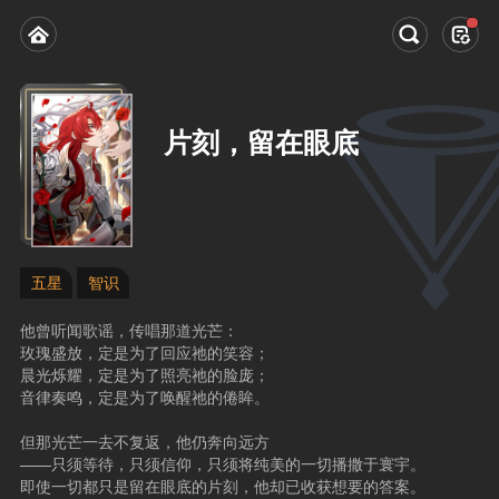
片刻，留在眼底
五星
智识
他曾听闻歌谣，传唱那道光芒：
玫瑰盛放，定是为了回应祂的笑容；
晨光烁耀，定是为了照亮祂的脸庞；
音律奏鸣，定是为了唤醒祂的倦眸。
但那光芒一去不复返，他仍奔向远方
——只须等待，只须信仰，只须将纯美的一切播撒于寰宇。
即使一切都只是留在眼底的片刻，他却已收获想要的答案。