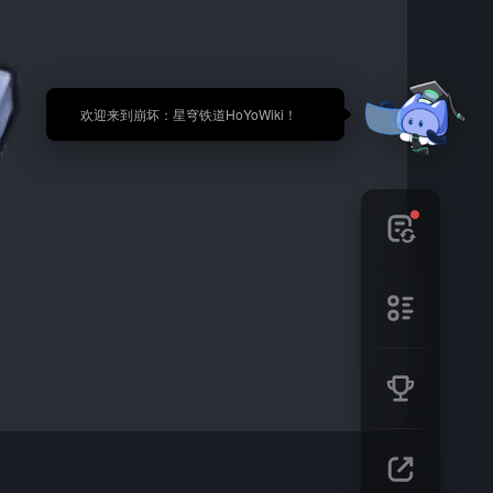
🎉 欢迎来到崩坏：星穹铁道HoYoWiki！