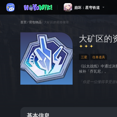
崩坏：星穹铁道
首页
/
背包物品
/
大矿区的资格徽章
大矿区的
三星
任务道具
《以太战线》中通过决
候补「乔瓦尼」。
「你是一位懂得享受游
基本信息