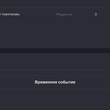
й переправы
Редкость
3
Временное событие