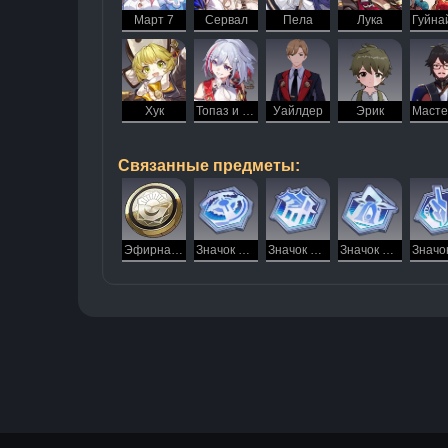
Март 7
Сервал
Пела
Лука
Хук
Топаз и Счетовод
Уайлдер
Эрик
Связанные предметы:
Эфирная монета
Значок мастерства Коридора исчезающего эха
Значок мастерства Облачной переправы
Значок мастерства космической станции «Герта»