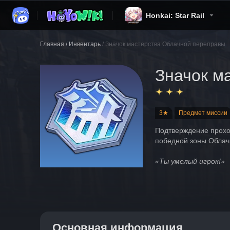
Honkai: Star Rail
Главная
/
Инвентарь
/
Значок мастерства Облачной переправы
Значок м
3★
Предмет миссии
Подтверждение прохож
победной зоны Облач
«Ты умелый игрок!»
Основная информация