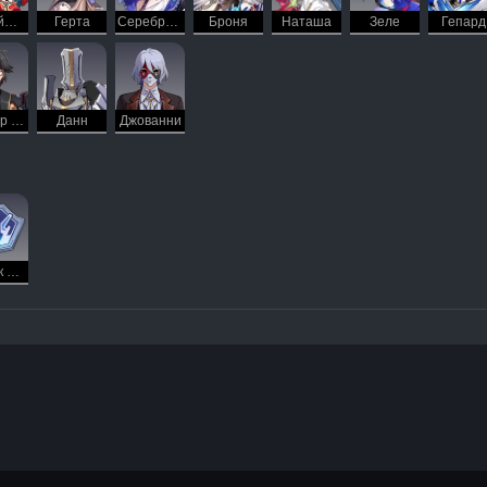
Гуйнайфэнь
Герта
Серебряный Волк
Броня
Наташа
Зеле
Гепард
Мастер Гуншу
Данн
Джованни
Значок мастерства Большой шахты