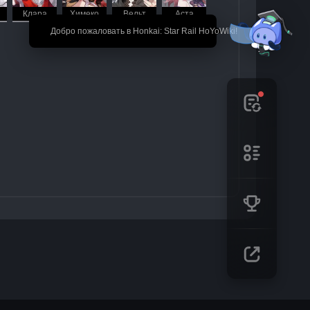
Клара
Химеко
Вельт
Аста
🎉 Добро пожаловать в Honkai: Star Rail HoYoWiki!