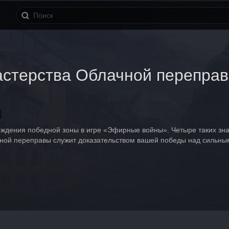
астерства Облачной перепра
дения победной зоны в игре «Эфирные войны». Четыре таких значк
ной переправы служит доказательством вашей победы над сильны