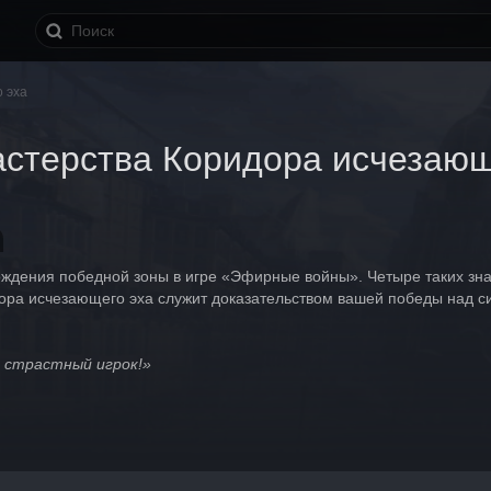
 эха
астерства Коридора исчезающ
дения победной зоны в игре «Эфирные войны». Четыре таких значк
ора исчезающего эха служит доказательством вашей победы над с
 страстный игрок!»