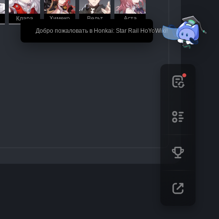
Клара
Химеко
Вельт
Аста
🎉 Добро пожаловать в Honkai: Star Rail HoYoWiki!