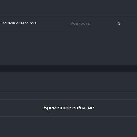
а исчезающего эха
Редкость
3
Временное событие