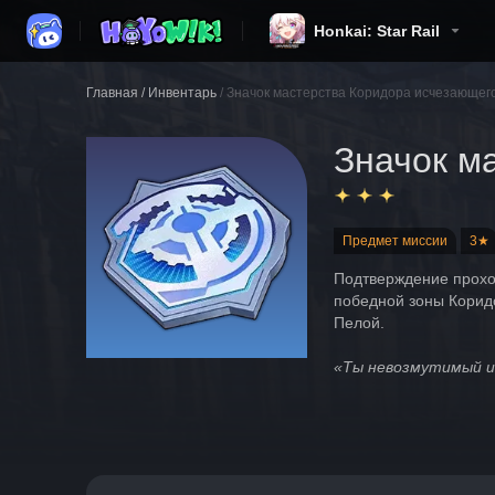
Honkai: Star Rail
Главная
/
Инвентарь
/
Значок мастерства Коридора исчезающего
Значок м
Предмет миссии
3★
Подтверждение прохож
победной зоны Корид
Пелой.
«Ты невозмутимый и