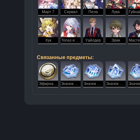
Март 7
Сервал
Пела
Лука
Хук
Топаз и Счетовод
Уайлдер
Эрик
Связанные предметы:
Эфирная монета
Значок мастерства Коридора исчезающего эха
Значок мастерства Облачной переправы
Значок мастерства космической станции «Герта»