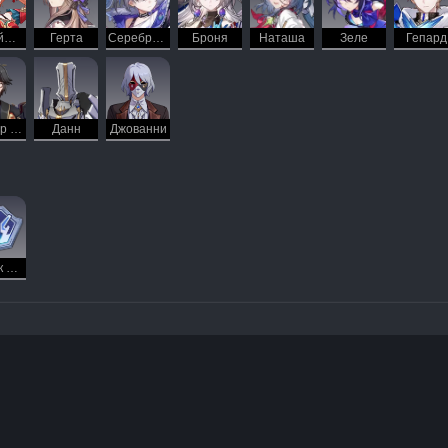
Гуйнайфэнь
Герта
Серебряный Волк
Броня
Наташа
Зеле
Гепард
Мастер Гуншу
Данн
Джованни
Значок мастерства Большой шахты