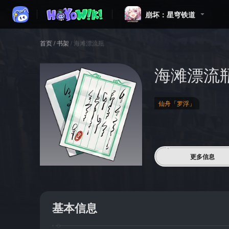
崩坏：星穹铁道
首页
/
书架
/
海滩漂流瓶
海滩漂流
仙舟「罗浮」
更多信息
基本信息