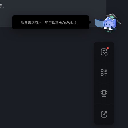
浮」
🎉 欢迎来到崩坏：星穹铁道HoYoWiki！