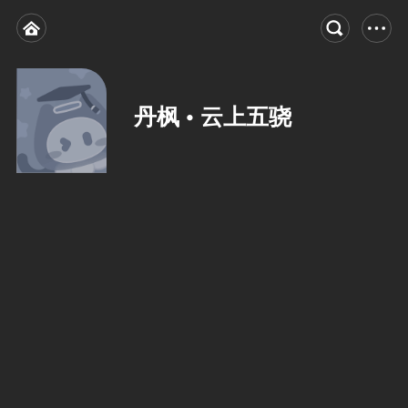
丹枫 • 云上五骁