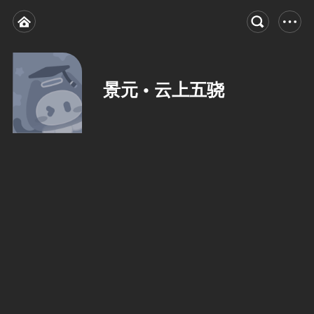
景元 • 云上五骁