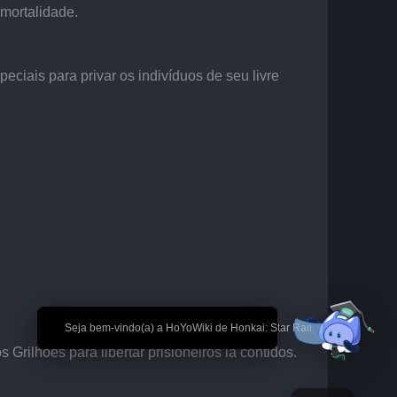
imortalidade.
iais para privar os indivíduos de seu livre 
🎉 Seja bem-vindo(a) a HoYoWiki de Honkai: Star Rail!
Grilhões para libertar prisioneiros lá contidos.