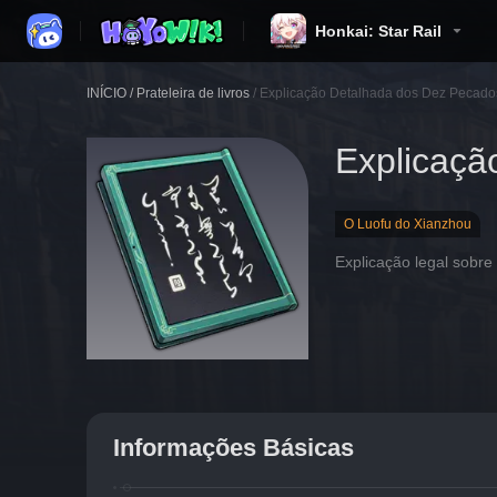
Honkai: Star Rail
INÍCIO
/
Prateleira de livros
/
Explicação Detalhada dos Dez Pecado
Explicaçã
O Luofu do Xianzhou
Explicação legal sobr
Informações Básicas