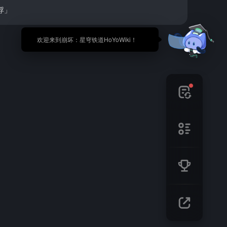
浮」
🎉 欢迎来到崩坏：星穹铁道HoYoWiki！