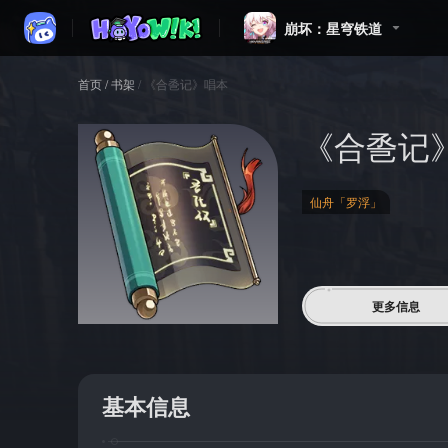
崩坏：星穹铁道
首页
/
书架
/
《合巹记》唱本
《合巹记
仙舟「罗浮」
更多信息
基本信息