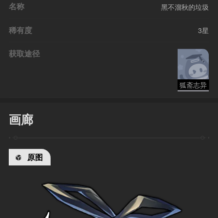
名称
黑不溜秋的垃圾
稀有度
3星
获取途径
狐斋志异
画廊
原图