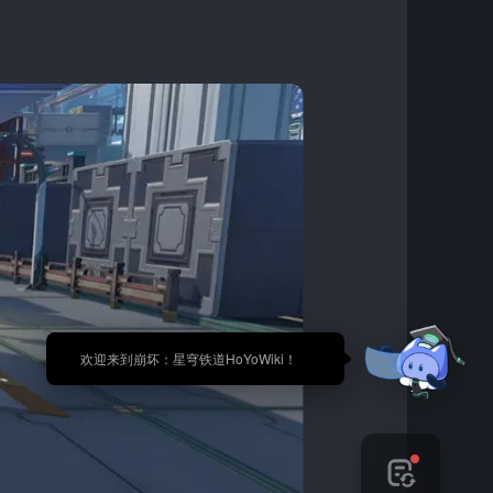
🎉 欢迎来到崩坏：星穹铁道HoYoWiki！