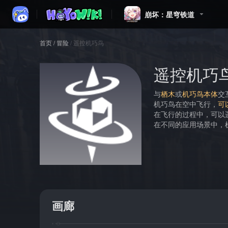
崩坏：星穹铁道
首页
/
冒险
/
遥控机巧鸟
遥控机巧
与
栖木
或
机巧鸟本体
交
机巧鸟在空中飞行，
可
在飞行的过程中，可以
在不同的应用场景中，
画廊