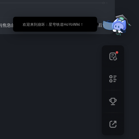
🎉 欢迎来到崩坏：星穹铁道HoYoWiki！
与焦急的女人对话（需在丹鼎司与玉络对话触发任务后）