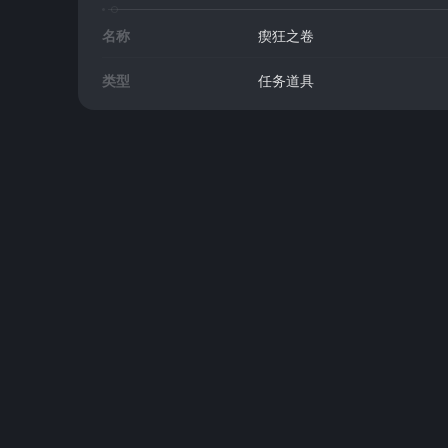
名称
瘈狂之卷
类型
任务道具