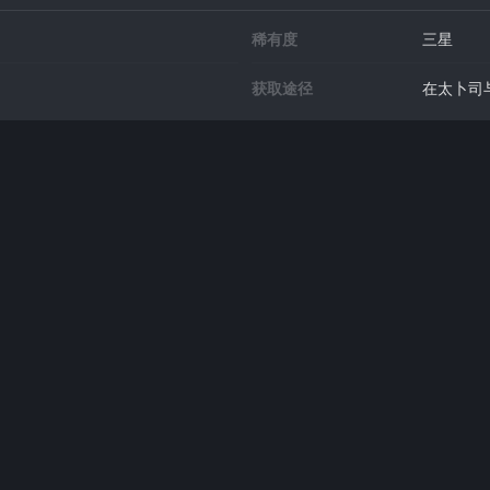
稀有度
三星
获取途径
在太卜司