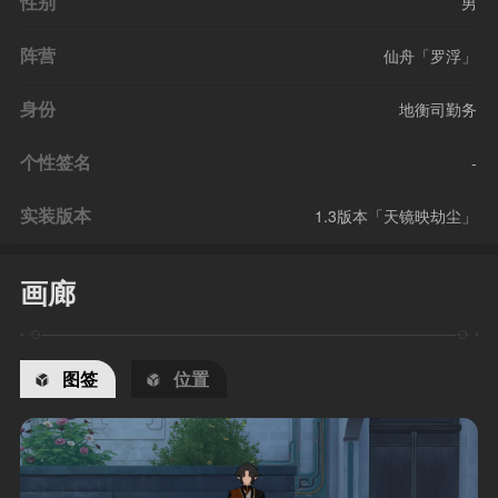
性别
男
阵营
仙舟「罗浮」
身份
地衡司勤务
个性签名
-
实装版本
1.3版本「天镜映劫尘」
画廊
图签
位置