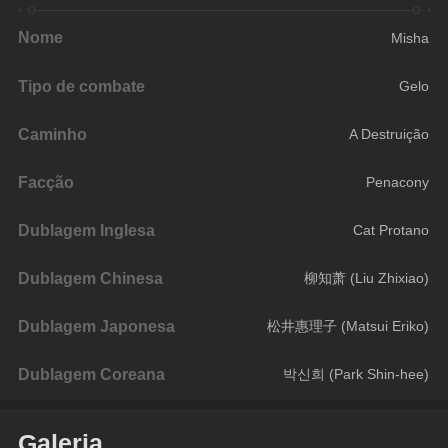
Nome
Misha
Tipo de combate
Gelo
Caminho
A Destruição
Facção
Penacony
Dublagem Inglesa
Cat Protano
Dublagem Chinesa
柳知萧 (Liu Zhixiao)
Dublagem Japonesa
松井惠理子 (Matsui Eriko)
Dublagem Coreana
박신희 (Park Shin-hee)
Galeria