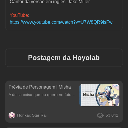
Cantor da versão em inglês: Jake Miller
YouTube
:
https://www.youtube.com/watch?v=U7W8QR9fsFw
Postagem da Hoyolab
Prévia de Personagem | Misha
A única coisa que eu quero no futuro? Crescer, lógico!Olá, Desbravadores! Hoje estamos trazendo a prévia do Misha para vocês.
Honkai: Star Rail
53 042