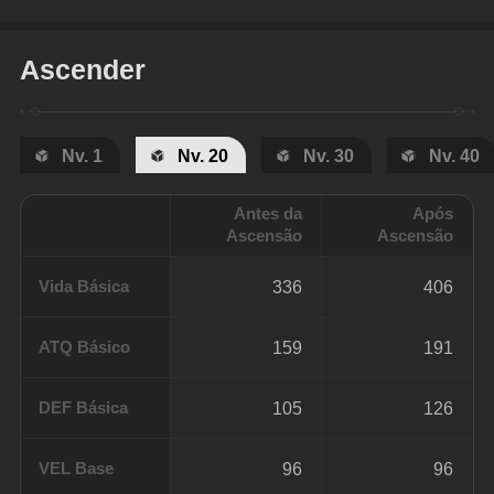
Ascender
Nv. 1
Nv. 20
Nv. 30
Nv. 40
Antes da
Após
Ascensão
Ascensão
Vida Básica
336
406
ATQ Básico
159
191
DEF Básica
105
126
VEL Base
96
96