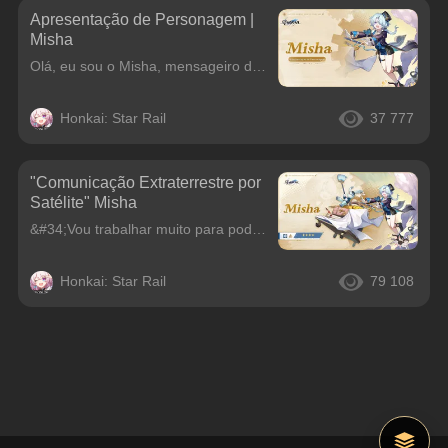
Apresentação de Personagem |
Misha
Olá, eu sou o Misha, mensageiro do Hotel Devaneio. Boas-vindas à Penacony. Hã? Vai visitar Penacony em breve...? B-boas-vindas!Quando chegar a hora, vou esperar sua chegada no hotel e levarei sua baga
Honkai: Star Rail
37 777
"Comunicação Extraterrestre por
Satélite" Misha
&#34;Vou trabalhar muito para poder economizar e explorar as estrelas como os adultos fazem!&#34;Um adorável e atencioso mensageiro do Hotel Devaneio. Sonha em se tornar um aventureiro intergaláctico
Honkai: Star Rail
79 108