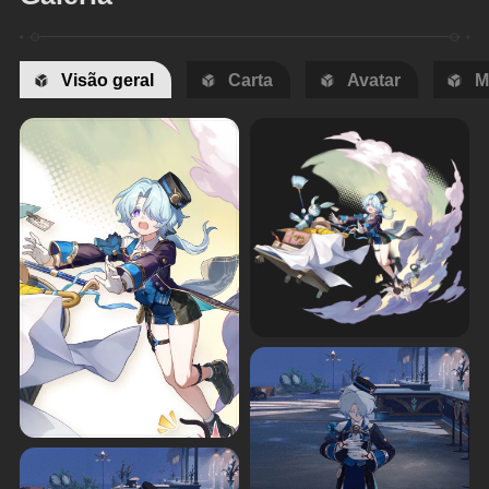
Visão geral
Carta
Avatar
M