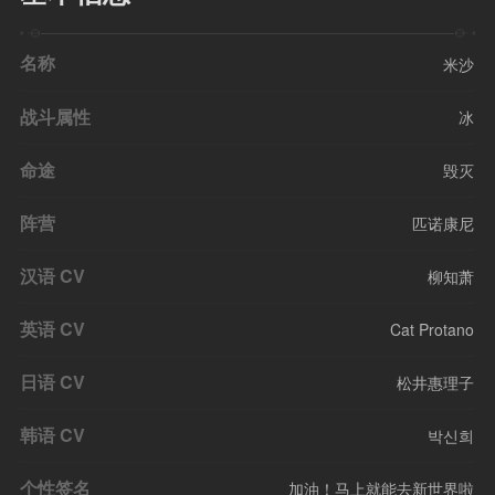
名称
米沙
战斗属性
冰
命途
毁灭
阵营
匹诺康尼
汉语 CV
柳知萧
英语 CV
Cat Protano
日语 CV
松井惠理子
韩语 CV
박신희
个性签名
加油！马上就能去新世界啦