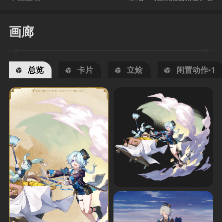
画廊
总览
卡片
立烩
闲置动作•1