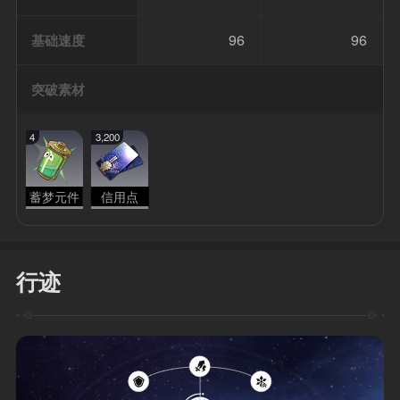
96
96
基础速度
突破素材
4
3,200
蓄梦元件
信用点
行迹