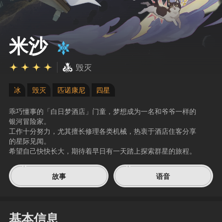
米沙
毁灭
冰
毁灭
匹诺康尼
四星
乖巧懂事的「白日梦酒店」门童，梦想成为一名和爷爷一样的
银河冒险家。
工作十分努力，尤其擅长修理各类机械，热衷于酒店住客分享
的星际见闻。
希望自己快快长大，期待着早日有一天踏上探索群星的旅程。
故事
语音
基本信息