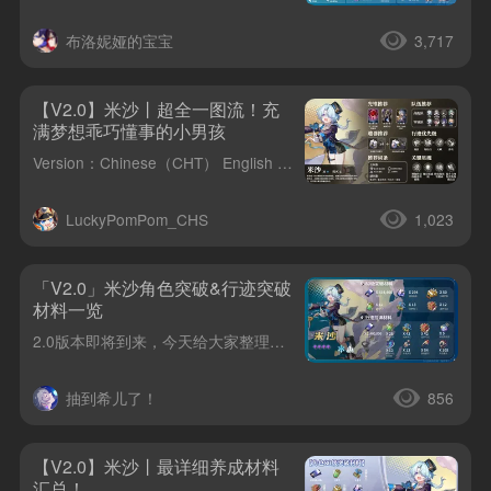
布洛妮娅的宝宝
3,717
【V2.0】米沙丨超全一图流！充
满梦想乖巧懂事的小男孩
Version：Chinese（CHT） English Korean JapaneseRussian
LuckyPomPom_CHS
1,023
「V2.0」米沙角色突破&行迹突破
材料一览
2.0版本即将到来，今天给大家整理了米沙的角色突破和满级行迹突破材料，希望对大家有所帮助~Tips：本攻略我还会在其它语区同步更新内容，欢迎大家阅读和留言哦~TW | EN | JP | KR| RU
抽到希儿了！
856
【V2.0】米沙丨最详细养成材料
汇总！