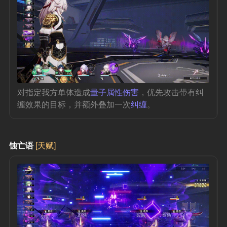
对指定我方单体造成
量子属性伤害
，优先攻击带有纠
缠效果的目标，并额外叠加一次
纠缠
。
蚀亡语
[天赋]