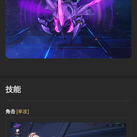
技能
角击
[单攻]