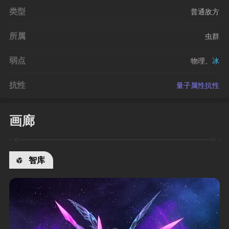
类型
普通敌方
所属
虫群
弱点
物理
、
冰
抗性
量子属性抗性
画廊
智库