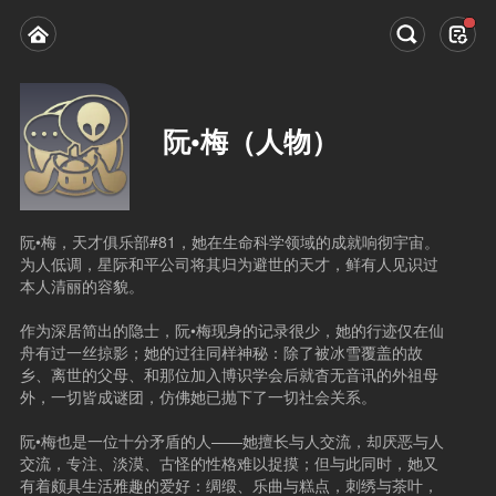
阮•梅（人物）
阮•梅，天才俱乐部#81，她在生命科学领域的成就响彻宇宙。
为人低调，星际和平公司将其归为避世的天才，鲜有人见识过
本人清丽的容貌。
作为深居简出的隐士，阮•梅现身的记录很少，她的行迹仅在仙
舟有过一丝掠影；她的过往同样神秘：除了被冰雪覆盖的故
乡、离世的父母、和那位加入博识学会后就杳无音讯的外祖母
外，一切皆成谜团，仿佛她已抛下了一切社会关系。
阮•梅也是一位十分矛盾的人——她擅长与人交流，却厌恶与人
交流，专注、淡漠、古怪的性格难以捉摸；但与此同时，她又
有着颇具生活雅趣的爱好：绸缎、乐曲与糕点，刺绣与茶叶，