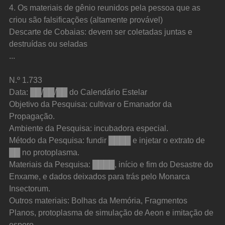
4. Os materiais de gênio reunidos pela pessoa que as 
criou são falsificações (altamente provável)
Descarte de Cobaias: devem ser coletadas juntas e 
destruídas ou seladas
...
N.º 1.733
Data: ██/██/██ do Calendário Estelar
Objetivo da Pesquisa: cultivar o Emanador da 
Propagação.
Ambiente da Pesquisa: incubadora especial.
Método da Pesquisa: fundir ████ e injetar o extrato de 
██ no protoplasma.
Materiais da Pesquisa: ████, início e fim do Desastre do 
Enxame, e dados deixados para trás pelo Monarca 
Insectorum.
Outros materiais: Bolhas da Memória, Fragmentos 
Planos, protoplasma de simulação de Aeon e imitação de 
esporo.