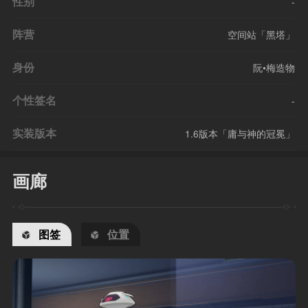
性别
-
阵营
空间站「黑塔」
身份
阮•梅造物
个性签名
-
实装版本
1.6版本「庸与神的冠冕」
画廊
图签
位置