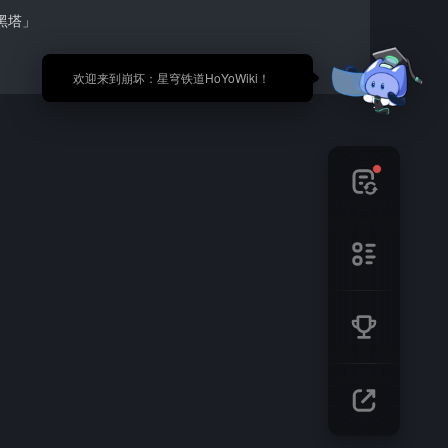
黑塔」
🎉 欢迎来到崩坏：星穹铁道HoYoWiki！