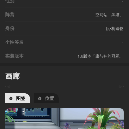
性别
-
阵营
空间站「黑塔」
身份
阮•梅造物
个性签名
-
实装版本
1.6版本「庸与神的冠冕」
画廊
图签
位置