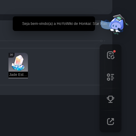
🎉 Seja bem-vindo(a) a HoYoWiki de Honkai: Star Rail!
30
Jade Estelar