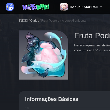
Honkai: Star Rail
INÍCIO
/
Curios
/
Fruta Podre da Árvore Alienígena
Fruta Pod
Personagens resistirão
consumirão PV iguais
Informações Básicas