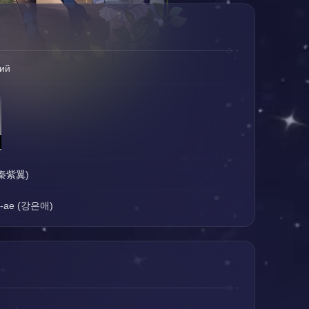
ий
 (秦紫翼)
n-ae (강은애)