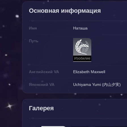
Основная информация
Имя
Наташа
Путь
Изобилие
Английский VA
Elizabeth Maxwell
Японский VA
Uchiyama Yumi (内山夕実)
Галерея