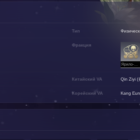
Тип
Физическ
Фракция
Ярило-VI (локация)
Китайский VA
Qin Ziyi
Корейский VA
Kang Eu