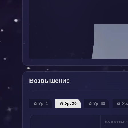
Возвышение
Ур. 1
Ур. 20
Ур. 30
Ур.
До возвыш