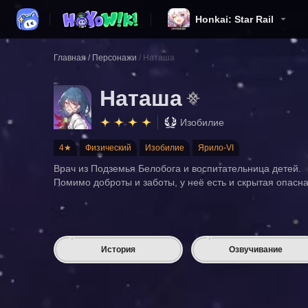
Honkai: Star Rail
Главная
/
Персонажи
/
Наташа
Наташа
Изобилие
4★
Физический
Изобилие
Ярило-VI
Врач из Подземья Белобога и воспитательница детей.
Помимо доброты и заботы, у неё есть и скрытая опасна
История
Озвучивание