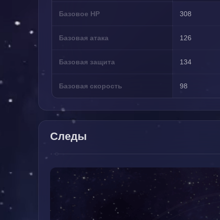
Базовое HP
308
Базовая атака
126
Базовая защита
134
Базовая скорость
98
Следы