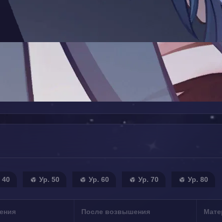
 40
Ур. 50
Ур. 60
Ур. 70
Ур. 80
ения
После возвышения
Мате